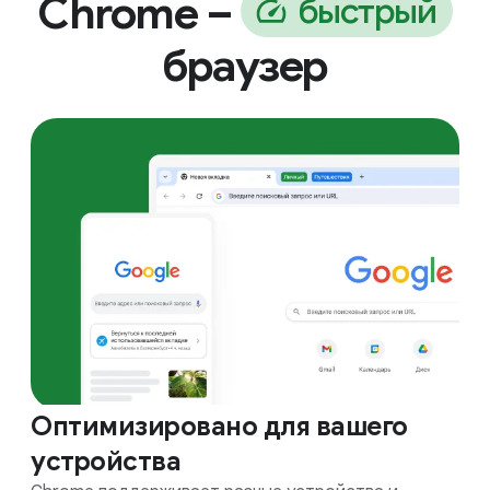
Chrome –
б
ы
с
т
р
ы
й
браузер
Оптимизировано для вашего
устройства