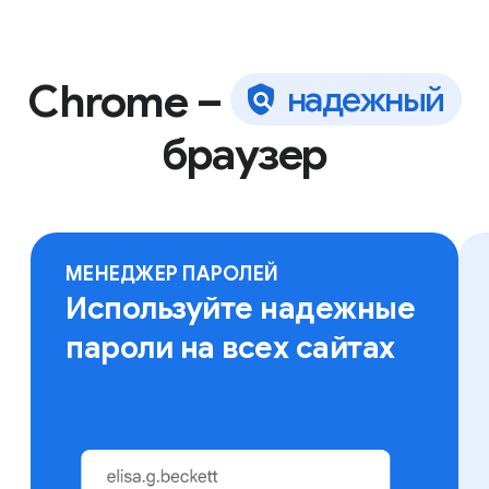
Chrome –
н
а
д
е
ж
н
ы
й
браузер
Ваши закладки, сохраненные пароли и другие
данные будут доступны вам на любом устройстве.
Просто войдите в Chrome.
МЕНЕДЖЕР ПАРОЛЕЙ
Используйте надежные
пароли на всех сайтах