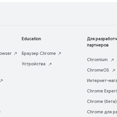
Education
Для разработч
партнеров
owser
Браузер
Chrome
Chromium
Устройства
ChromeOS
Интернет-маг
Chrome
Exper
Chrome (бета)
Chrome для р