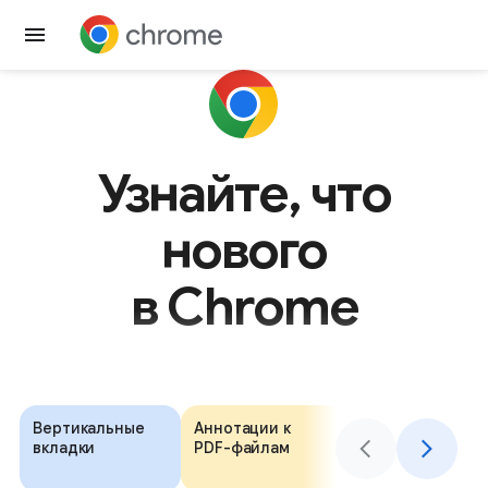
Скачать Chrome
Узнайте, что
нового
в Chrome
Вертикальные
Аннотации к
Автозаполнение
вкладки
PDF-файлам
с помощью
Google Кошельк