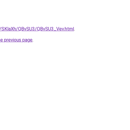
ru/SKlaXh/QBvSU3/QBvSU3_Vev.html
.
he previous page
.