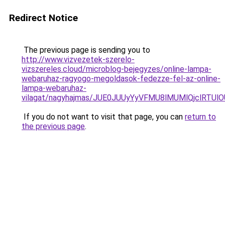
Redirect Notice
The previous page is sending you to
http://www.vizvezetek-szerelo-
vizszereles.cloud/microblog-bejegyzes/online-lampa-
webaruhaz-ragyogo-megoldasok-fedezze-fel-az-online-
lampa-webaruhaz-
vilagat/nagyhajmas/JUE0JUUyYyVFMU8lMUMlQjclRT
If you do not want to visit that page, you can
return to
the previous page
.