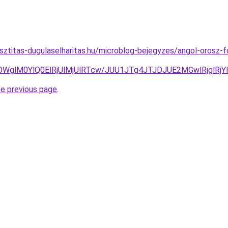
sztitas-dugulaselharitas.hu/microblog-bejegyzes/angol-orosz-fo
OWglM0YlQ0ElRjUlMjUlRTcw/JUU1JTg4JTJDJUE2MGwlRjgl
he previous page
.