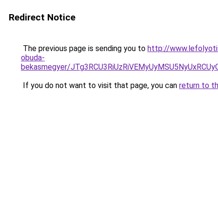
Redirect Notice
The previous page is sending you to
http://www.lefolyoti
obuda-
bekasmegyer/JTg3RCU3RiUzRiVEMyUyMSU5NyUxRCUy
If you do not want to visit that page, you can
return to t