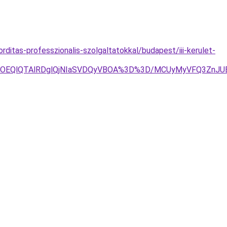
rditas-professzionalis-szolgaltatokkal/budapest/iii-kerulet-
RjYlOEQlQTAlRDglQjNIaSVDQyVBOA%3D%3D/MCUyMyVFQ3ZnJ