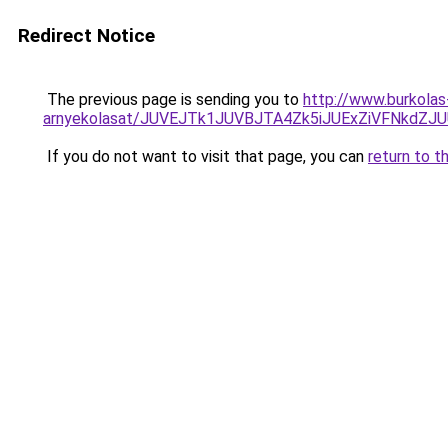
Redirect Notice
The previous page is sending you to
http://www.burkolas
arnyekolasat/JUVEJTk1JUVBJTA4Zk5iJUExZiVFNkdZJ
If you do not want to visit that page, you can
return to t