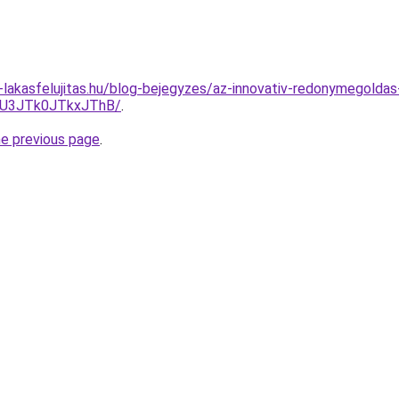
-lakasfelujitas.hu/blog-bejegyzes/az-innovativ-redonymegoldas
UU3JTk0JTkxJThB/
.
he previous page
.