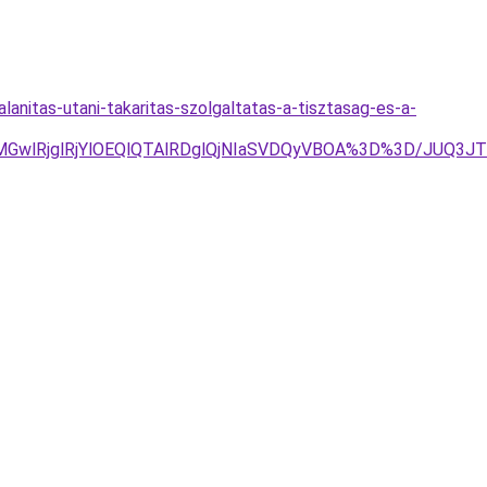
anitas-utani-takaritas-szolgaltatas-a-tisztasag-es-a-
JUE2MGwlRjglRjYlOEQlQTAlRDglQjNIaSVDQyVBOA%3D%3D/J