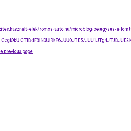
zites.hasznalt-elektromos-auto.hu/microblog-bejegyzes/a-lomtal
5TGYlQzglQkUlQTlDdF8lN0UlRkF6JUU0JTE5/JUU1JTg4JTJD
he previous page
.