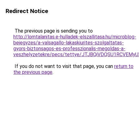
Redirect Notice
The previous page is sending you to
http://lomtalanitas.e-hulladek-elszallitasa.hu/microblog-
bejegyzes/a-valsagallo-lakaskiurites-szolgaltatas-
gyors-biztonsagos-es-professzionalis-megoldas-a-
veszhelyzetekre/pecs/tettye/JTJBQiVDQSU1RCV
If you do not want to visit that page, you can
return to
the previous page
.