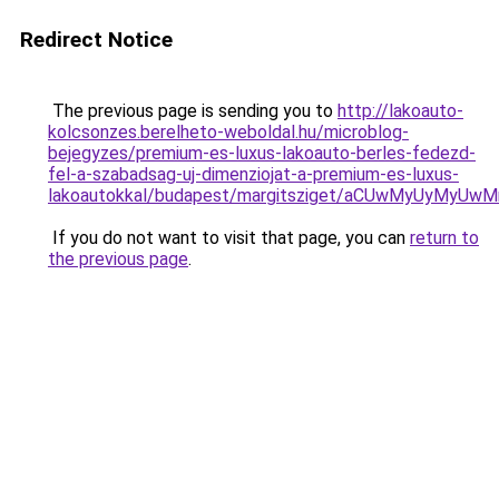
Redirect Notice
The previous page is sending you to
http://lakoauto-
kolcsonzes.berelheto-weboldal.hu/microblog-
bejegyzes/premium-es-luxus-lakoauto-berles-fedezd-
fel-a-szabadsag-uj-dimenziojat-a-premium-es-luxus-
lakoautokkal/budapest/margitsziget/aCUwMyUyMy
If you do not want to visit that page, you can
return to
the previous page
.