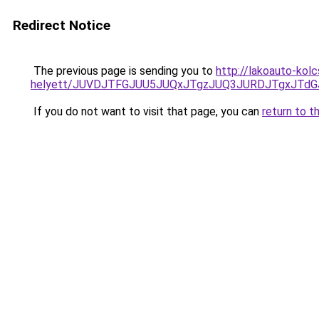
Redirect Notice
The previous page is sending you to
http://lakoauto-kol
helyett/JUVDJTFGJUU5JUQxJTgzJUQ3JURDJTgxJTd
If you do not want to visit that page, you can
return to t