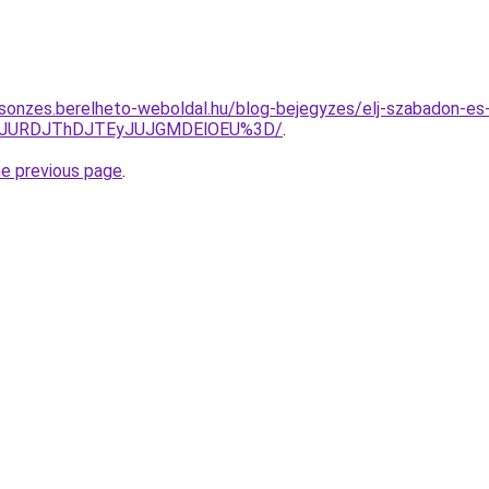
csonzes.berelheto-weboldal.hu/blog-bejegyzes/elj-szabadon-e
GJURDJThDJTEyJUJGMDElOEU%3D/
.
he previous page
.