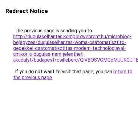
Redirect Notice
The previous page is sending you to
http://dugulaselharitas.komplexwebrent.hu/microblog-
bejegyzes/dugulaselharitas-woma-csatornatisztito-
gepekkel-csatornatisztitas-modern-technologiaval-
amikor-a-dugulas-nem-jelenthet-
akadalyt/budapest/csilleberc/QiVBOSVGMGdMJUR
If you do not want to visit that page, you can
return to
the previous page
.