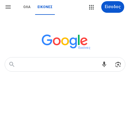
Είσοδος
ΌΛΑ
ΕΙΚΌΝΕΣ
Εικόνες